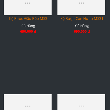
Kệ Rượu Đầu Bếp MS3
Kệ Rượu Con Hươu MS31
Có Hàng
Có Hàng
650.000 đ
690.000 đ