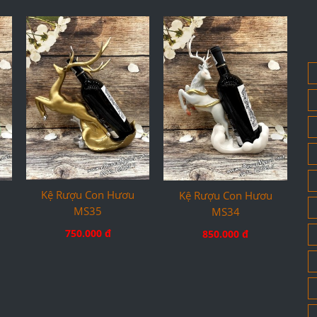
Kệ Rượu Con Hươu
Kệ Rượu Con Hươu
MS35
MS34
750.000 đ
850.000 đ