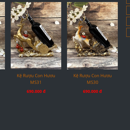
Kệ Rượu Con Hươu
Kệ Rượu Con Hươu
MS31
MS30
690.000 đ
690.000 đ