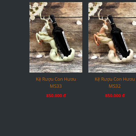
Kệ Rượu Con Hươu
Kệ Rượu Con Hươu
MS33
MS32
850.000 đ
850.000 đ