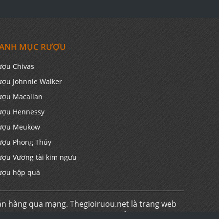
ANH MỤC RƯỢU
ượu Chivas
ượu Johnnie Walker
ượu Macallan
ượu Hennessy
ượu Meukow
ượu Phong Thủy
ượu Vương tài kim ngưu
ượu hộp quà
án hàng qua mạng. Thegioiruou.net là trang web
t. Vui lòng đến trực tiếp đến các cửa hàng và hệ