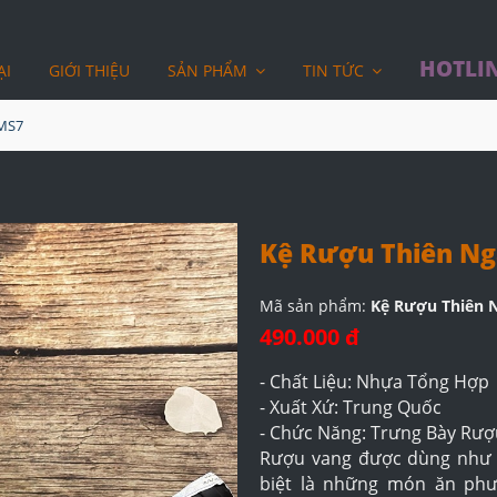
HOTLIN
ẠI
GIỚI THIỆU
SẢN PHẨM
TIN TỨC
 MS7
Kệ Rượu Thiên N
Mã sản phẩm:
Kệ Rượu Thiên 
490.000 đ
- Chất Liệu: Nhựa Tổng Hợp
- Xuất Xứ: Trung Quốc
- Chức Năng: Trưng Bày Rư
Rượu vang được dùng như 
biệt là những món ăn ph