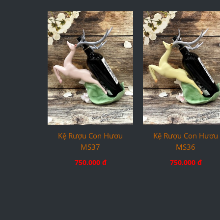
Kệ Rượu Con Hươu
Kệ Rượu Con Hươu
MS37
MS36
750.000 đ
750.000 đ