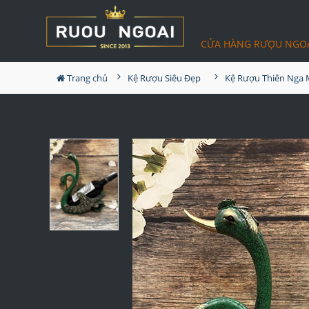
CỬA HÀNG RƯỢU NGO
Trang chủ
Kệ Rượu Siêu Đẹp
Kệ Rượu Thiên Nga