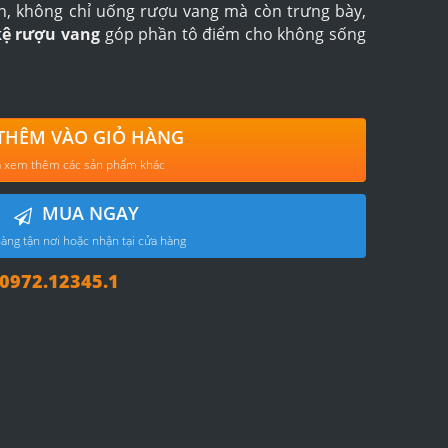
h, không chỉ uống rượu vang mà còn trưng bày,
ệ rượu vang
góp phần tô điểm cho không sống
THÊM VÀO GIỎ HÀNG
 xem thêm các sản phẩm khác
MUA NGAY
àng tận nơi hoặc nhận tại cửa hàng
972.12345.1