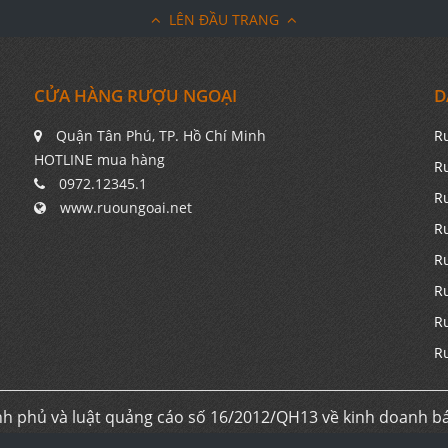
LÊN ĐẦU TRANG
CỬA HÀNG RƯỢU NGOẠI
D
Quận Tân Phú, TP. Hồ Chí Minh
R
HOTLINE mua hàng
R
0972.12345.1
R
www.ruoungoai.net
R
R
R
R
R
h phủ và luật quảng cáo số 16/2012/QH13 về kinh doanh b
ơi nhuận. Chúng tôi không kinh doanh trực tiếp trên interne