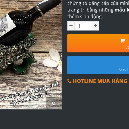
chứng tỏ đẳng cấp của mìn
trang trí bằng những
mẫu k
thêm sinh động.
Và
Giao h
HOTLINE MUA HÀNG 0