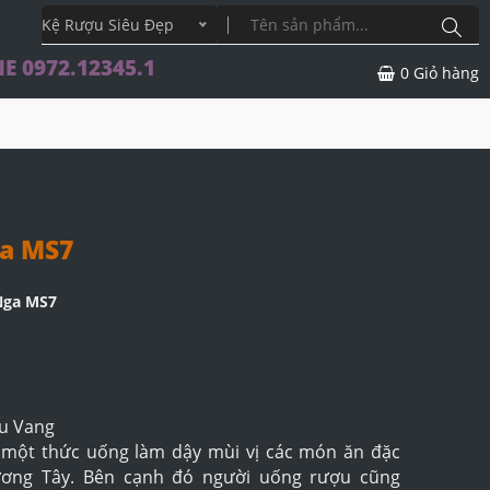
Kệ Rượu Siêu Đẹp
E 0972.12345.1
0
Giỏ hàng
ga MS7
Nga MS7
ợu Vang
một thức uống làm dậy mùi vị các món ăn đặc
ương Tây. Bên cạnh đó người uống rượu cũng