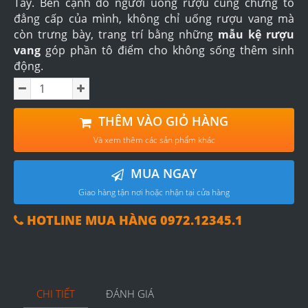
Tây. Bên cạnh đó người uống rượu cũng chứng tỏ
đẳng cấp của mình, không chỉ uống rượu vang mà
còn trưng bày, trang trí bằng những
mẫu kệ rượu
vang
góp phần tô điểm cho không sống thêm sinh
động.
THÊM VÀO GIỎ HÀNG
Và xem thêm các sản phẩm khác
MUA NGAY
Giao hàng tận nơi hoặc nhận tại cửa hàng
HOTLINE MUA HÀNG 0972.12345.1
CHI TIẾT
ĐÁNH GIÁ