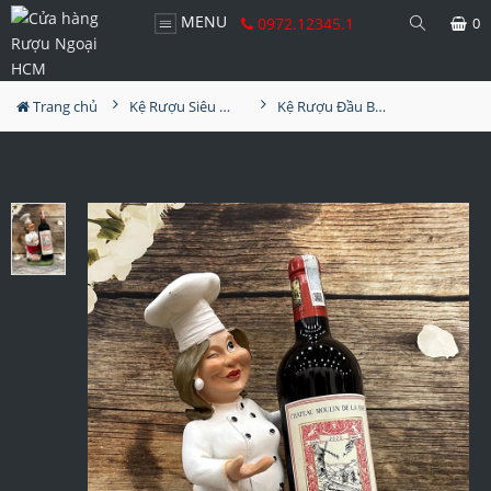
MENU
0972.12345.1
0
Trang chủ
Kệ Rượu Siêu Đẹp
Kệ Rượu Đầu Bếp MS4