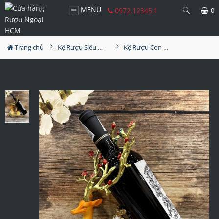
MENU
0972.12345.1
0
Trang chủ
Kệ Rượu Siêu Đẹp
Kệ Rượu Con Hươu MS24