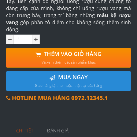
Tây. Bên cạnh đó người uống rượu cũng chứng tỏ
đẳng cấp của mình, không chỉ uống rượu vang mà
còn trưng bày, trang trí bằng những
mẫu kệ rượu
vang
góp phần tô điểm cho không sống thêm sinh
động.
THÊM VÀO GIỎ HÀNG
Và xem thêm các sản phẩm khác
MUA NGAY
Giao hàng tận nơi hoặc nhận tại cửa hàng
HOTLINE MUA HÀNG 0972.12345.1
CHI TIẾT
ĐÁNH GIÁ