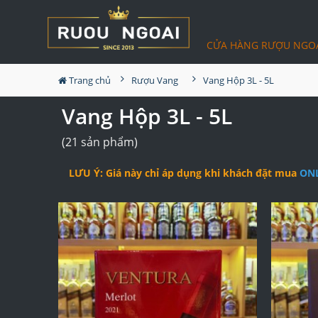
CỬA HÀNG RƯỢU NGO
Trang chủ
Rượu Vang
Vang Hộp 3L - 5L
Vang Hộp 3L - 5L
(21 sản phẩm)
LƯU Ý: Giá này chỉ áp dụng khi khách đặt mua
ON