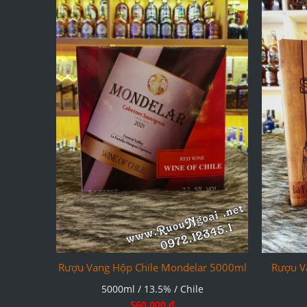
Rượu Vang Hộp Chile Mondelar 5000ml
Rượu V
5000ml / 13.5% / Chile
560.000 đ