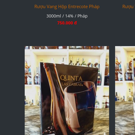
Rượu Vang Hộp Entrecote Pháp
Rượu 
3000ml / 14% / Pháp
750.000 đ