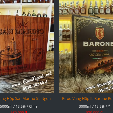
ang Hộp San Marino 5L Ngon
Rượu Vang Hộp IL Barone Ro
5000ml / 13.5% / Chile
3000ml / 13.5% / Ý
570.000 đ
590.000 đ