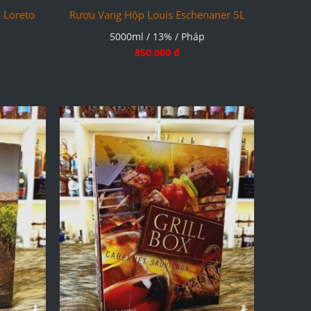
 Loreto
Rượu Vang Hộp Louis Eschenaner 5L
5000ml / 13% / Pháp
850.000 đ