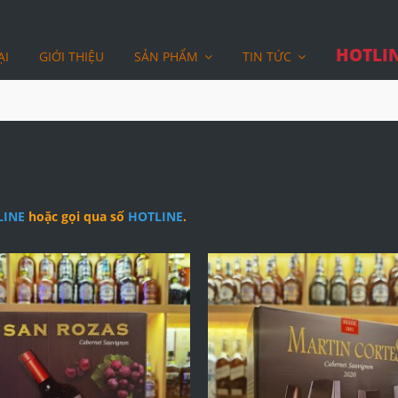
HOTLIN
ẠI
GIỚI THIỆU
SẢN PHẨM
TIN TỨC
LINE
hoặc gọi qua số
HOTLINE
.