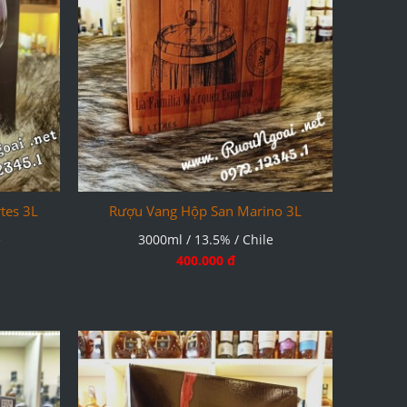
tes 3L
Rượu Vang Hộp San Marino 3L
e
3000ml / 13.5% / Chile
400.000 đ