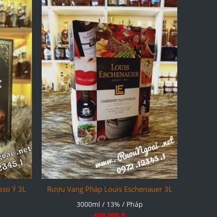
sso Ý 3L
Rượu Vang Pháp Louis Eschenauer 3L
3000ml / 13% / Pháp
600.000 đ