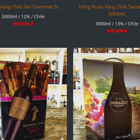
Vang Chile San Clemente 5L
Trống Rượu Vang Chile Santa
3000ml
5000ml / 12% / Chile
800.000 đ
3000ml / 13% / Chile
850.000 đ