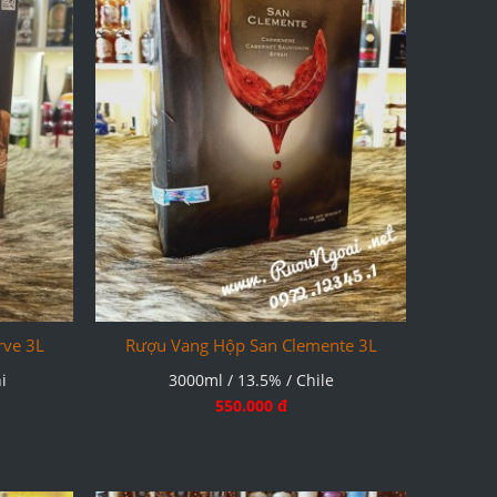
rve 3L
Rượu Vang Hộp San Clemente 3L
i
3000ml / 13.5% / Chile
550.000 đ