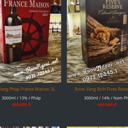
Vang Pháp France Maison 3L
Rượu Vang Bịch Fives Rese
3000ml / 13% / Pháp
3000ml / 14% / Nam Ph
420.000 đ
480.000 đ