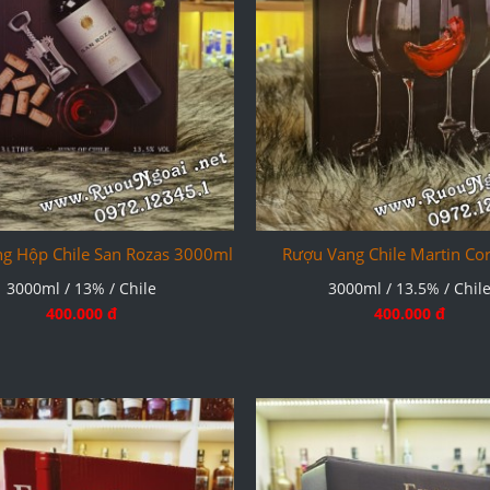
g Hộp Chile San Rozas 3000ml
Rượu Vang Chile Martin Cor
3000ml / 13% / Chile
3000ml / 13.5% / Chil
400.000 đ
400.000 đ