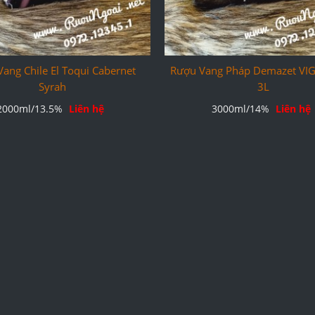
ang Chile El Toqui Cabernet
Rượu Vang Pháp Demazet V
Syrah
3L
2000ml/13.5%
Liên hệ
3000ml/14%
Liên hệ