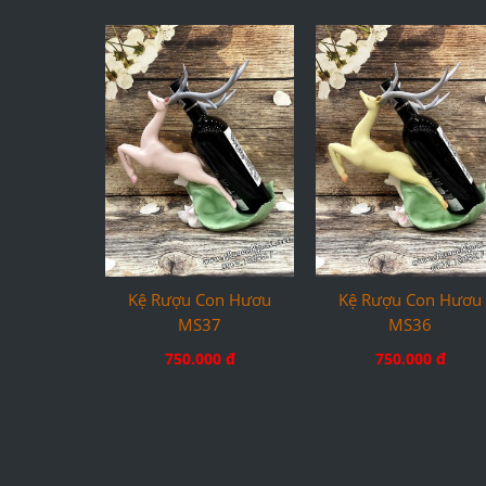
Kệ Rượu Con Hươu
Kệ Rượu Con Hươu
MS37
MS36
750.000 đ
750.000 đ