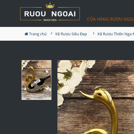
CỬA HÀNG RƯỢU NGO
Trang chủ
Kệ Rượu Siêu Đẹp
Kệ Rượu Thiên Nga