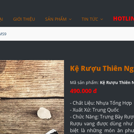
HOTLIN
ẠI
GIỚI THIỆU
SẢN PHẨM
TIN TỨC
 MS9
Kệ Rượu Thiên N
Mã sản phẩm:
Kệ Rượu Thiên 
490.000 đ
- Chất Liệu: Nhựa Tổng Hợp
- Xuất Xứ: Trung Quốc
- Chức Năng: Trưng Bày Rư
Rượu vang được dùng như 
biệt là những món ăn ph