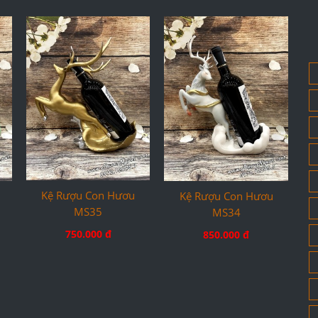
Kệ Rượu Con Hươu
Kệ Rượu Con Hươu
MS35
MS34
750.000 đ
850.000 đ