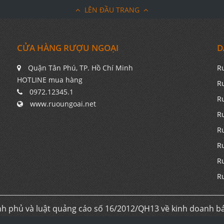
LÊN ĐẦU TRANG
CỬA HÀNG RƯỢU NGOẠI
D
Quận Tân Phú, TP. Hồ Chí Minh
R
HOTLINE mua hàng
R
0972.12345.1
R
www.ruoungoai.net
R
R
R
R
R
h phủ và luật quảng cáo số 16/2012/QH13 về kinh doanh b
ơi nhuận. Chúng tôi không kinh doanh trực tiếp trên interne