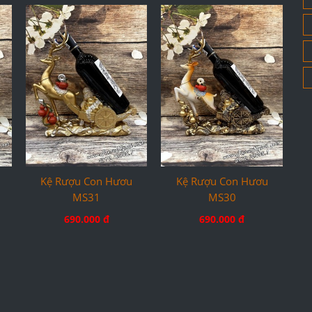
Kệ Rượu Con Hươu
Kệ Rượu Con Hươu
MS31
MS30
690.000 đ
690.000 đ