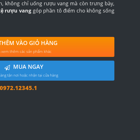
h, không chỉ uống rượu vang mà còn trưng bày,
ệ rượu vang
góp phần tô điểm cho không sống
THÊM VÀO GIỎ HÀNG
 xem thêm các sản phẩm khác
MUA NGAY
àng tận nơi hoặc nhận tại cửa hàng
972.12345.1