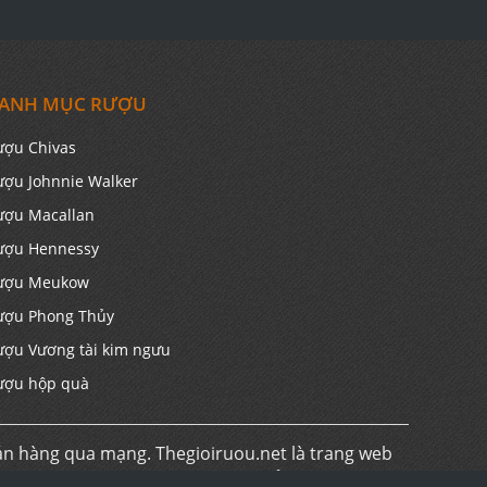
ANH MỤC RƯỢU
ượu Chivas
ượu Johnnie Walker
ượu Macallan
ượu Hennessy
ượu Meukow
ượu Phong Thủy
ượu Vương tài kim ngưu
ượu hộp quà
án hàng qua mạng. Thegioiruou.net là trang web
t. Vui lòng đến trực tiếp đến các cửa hàng và hệ