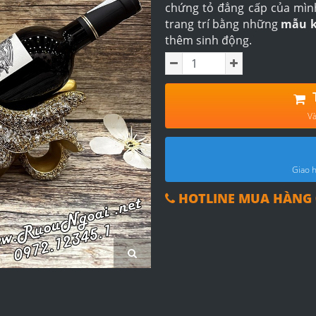
chứng tỏ đẳng cấp của mìn
trang trí bằng những
mẫu k
thêm sinh động.
Và
Giao h
HOTLINE MUA HÀNG 0