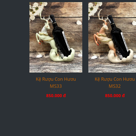
Kệ Rượu Con Hươu
Kệ Rượu Con Hươu
MS33
MS32
850.000 đ
850.000 đ