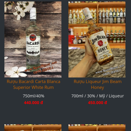
Rượu Bacardi Carta Blanca
Rượu Liqueur Jim Beam
Superior White Rum
Honey
750ml/40%
700ml / 30% / Mỹ / Liqueur
440.000 đ
450.000 đ