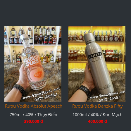
Rượu Vodka Absolut Apeach
Rượu Vodka Danzka Fifty
750ml / 40% / Thụy Điển
1000ml / 40% / Đan Mạch
390.000 đ
400.000 đ