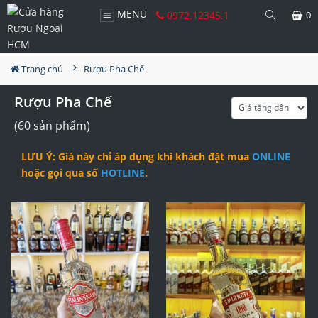
MENU
0972.12345.1
0
Trang chủ
Rượu Pha Chế
Rượu Pha Chế
(60 sản phẩm)
LƯU Ý: Giá này chỉ áp dụng khi khách đặt mua
ONLINE
hoặc gọi qua số
HOTLINE
.