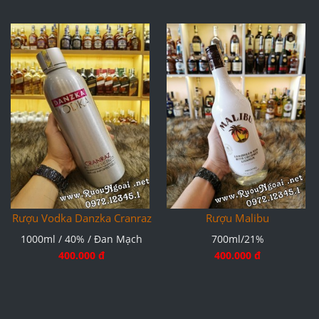
Rượu Vodka Danzka Cranraz
Rượu Malibu
1000ml / 40% / Đan Mạch
700ml/21%
400.000 đ
400.000 đ