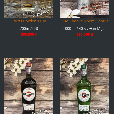
Rượu Gordon's Gin
Rượu Vodka Nhôm Danzka
700ml/40%
1000ml / 40% / Đan Mạch
330.000 đ
350.000 đ