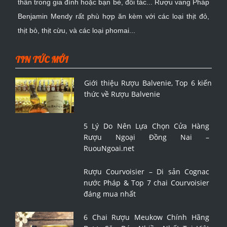
thân trong gia đình hoặc bạn bè, đối tác... Rượu vang Pháp
Benjamin Mendy rất phù hợp ăn kèm với các loại thịt đỏ,
thịt bò, thịt cừu, và các loại phomai...
TIN TỨC MỚI
Giới thiệu Rượu Balvenie, Top 6 kiến
thức về Rượu Balvenie
5 Lý Do Nên Lựa Chọn Cửa Hàng
Rượu Ngoại Đồng Nai –
RuouNgoai.net
Rượu Courvoisier – Di sản Cognac
nước Pháp & Top 7 chai Courvoisier
đáng mua nhất
6 Chai Rượu Meukow Chính Hãng