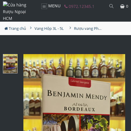
MENU
0972.12345.1
0
Trang chủ
Vang Hộp 3L - 5L
Rượu vang Pháp Benjamin Mendy 3L