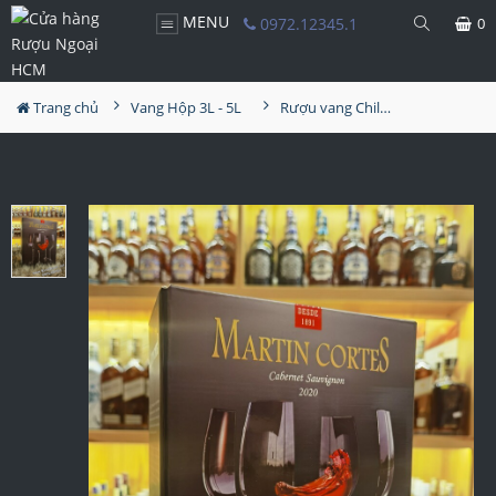
MENU
0972.12345.1
0
Trang chủ
Vang Hộp 3L - 5L
Rượu vang Chile Martin Cortes 3L