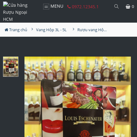
MENU
0972.12345.1
0
Trang chủ
Vang Hộp 3L - 5L
Rượu vang Hộp Louis Eschenaner 5L