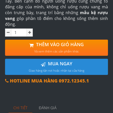
Tây. Bên cạnh đó người uống rượu cũng chứng tỏ
đẳng cấp của mình, không chỉ uống rượu vang mà
còn trưng bày, trang trí bằng những
mẫu kệ rượu
vang
góp phần tô điểm cho không sống thêm sinh
động.
THÊM VÀO GIỎ HÀNG
Và xem thêm các sản phẩm khác
MUA NGAY
Giao hàng tận nơi hoặc nhận tại cửa hàng
HOTLINE MUA HÀNG 0972.12345.1
CHI TIẾT
ĐÁNH GIÁ