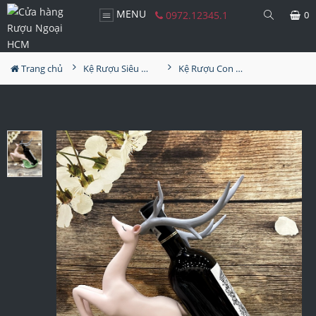
MENU
0972.12345.1
0
Trang chủ
Kệ Rượu Siêu Đẹp
Kệ Rượu Con Hươu MS37