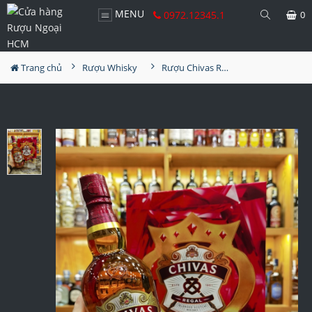
MENU
0972.12345.1
0
Trang chủ
Rượu Whisky
Rượu Chivas Regal 12YO Hộp Quà 2025