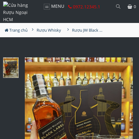
MENU
0972.12345.1
0
Trang chủ
Rượu Whisky
Rượu JW Black Label Hộp Quà 2025