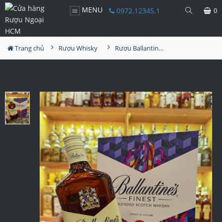
MENU
0972.12345.1
0
Trang chủ
Rượu Whisky
Rượu Ballantine's Finest Hộp Quà 2024