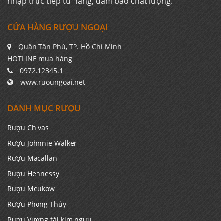
nhập trực tiếp từ hãng, đảm bảo chất lượng.
CỬA HÀNG RƯỢU NGOẠI
Quận Tân Phú, TP. Hồ Chí Minh
HOTLINE mua hàng
0972.12345.1
www.ruoungoai.net
DANH MỤC RƯỢU
Rượu Chivas
Rượu Johnnie Walker
Rượu Macallan
Rượu Hennessy
Rượu Meukow
Rượu Phong Thủy
Rượu Vương tài kim ngưu