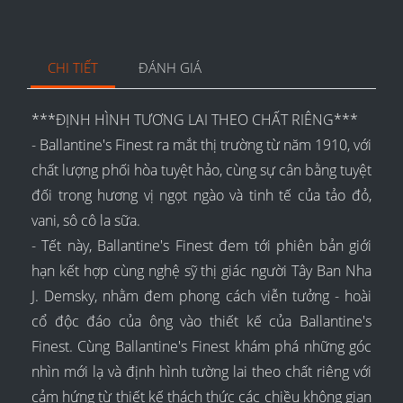
CHI TIẾT
ĐÁNH GIÁ
***ĐỊNH HÌNH TƯƠNG LAI THEO CHẤT RIÊNG***
- Ballantine's Finest ra mắt thị trường từ năm 1910, với
chất lượng phối hòa tuyệt hảo, cùng sự cân bằng tuyệt
đối trong hương vị ngọt ngào và tinh tế của tảo đỏ,
vani, sô cô la sữa.
- Tết này, Ballantine's Finest đem tới phiên bản giới
hạn kết hợp cùng nghệ sỹ thị giác người Tây Ban Nha
J. Demsky, nhằm đem phong cách viễn tưởng - hoài
cổ độc đáo của ông vào thiết kế của Ballantine's
Finest. Cùng Ballantine's Finest khám phá những góc
nhìn mới lạ và định hình tường lai theo chất riêng với
cảm hứng từ thiết kế thách thức các chiều không gian