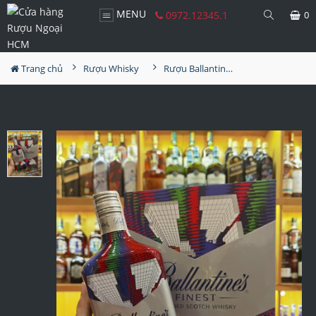
MENU
0972.12345.1
0
Trang chủ
Rượu Whisky
Rượu Ballantine's Finest Hộp Quà 2023