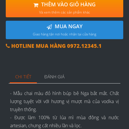
THÊM VÀO GIỎ HÀNG
Và xem thêm các sản phẩm khác
MUA NGAY
Giao hàng tận nơi hoặc nhận tại cửa hàng
HOTLINE MUA HÀNG 0972.12345.1
CHI TIẾT
ĐÁNH GIÁ
- Mẫu chai màu đỏ hình búp bê Nga bắt mắt. Chất
lượng tuyệt vời với hương vị mượt mà của vodka vị
truyền thống.
- Được làm 100% từ lúa mì mùa đông và nước
artesian, chưng cất nhiều lần và lọc.