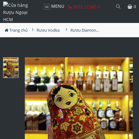
MENU
0972.12345.1
0
Trang chủ
Rượu Vodka
Rượu Diamond Doll Vodka Original