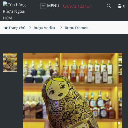
MENU
0972.12345.1
0
Trang chủ
Rượu Vodka
Rượu Diamond Doll Vodka Gold