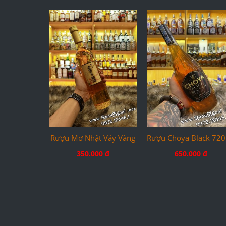
Rượu Mơ Nhật Vảy Vàng
Rượu Choya Black 72
350.000 đ
650.000 đ