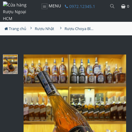
MENU
0972.12345.1
0
Trang chủ
Rượu Nhật
Rượu Choya Black 720ml