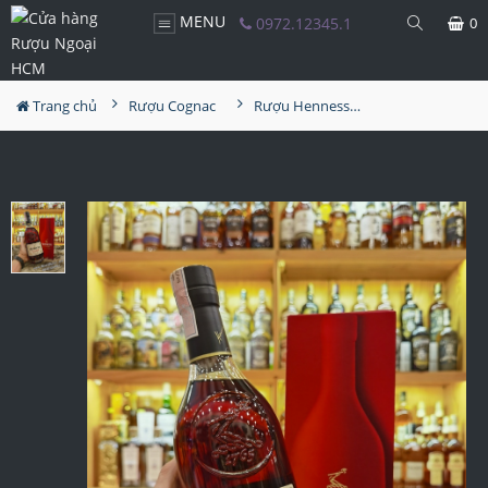
MENU
0972.12345.1
0
Trang chủ
Rượu Cognac
Rượu Hennessy VSOP Tết 2024