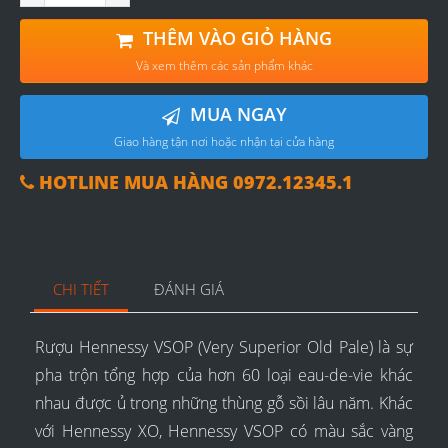
THÊM VÀO GIỎ HÀNG
Và xem thêm các sản phẩm khác
MUA NGAY
Giao hàng tận nơi hoặc nhận tại cửa hàng
HOTLINE MUA HÀNG 0972.12345.1
CHI TIẾT
ĐÁNH GIÁ
Rượu Hennessy VSOP (Very Superior Old Pale) là sự
pha trộn tổng hợp của hơn 60 loại eau-de-vie khác
nhau được ủ trong những thùng gỗ sồi lâu năm. Khác
với Hennessy XO, Hennessy VSOP có màu sắc vàng