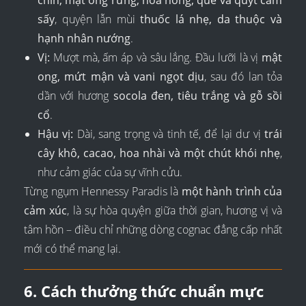
chín, mật ong rừng, hoa hồng, quế và quýt cam
sấy
, quyện lẫn mùi
thuốc lá nhẹ, da thuộc và
hạnh nhân nướng
.
Vị:
Mượt mà, ấm áp và sâu lắng. Đầu lưỡi là vị
mật
ong, mứt mận và vani ngọt dịu
, sau đó lan tỏa
dần với hương
socola đen, tiêu trắng và gỗ sồi
cổ
.
Hậu vị:
Dài, sang trọng và tinh tế, để lại dư vị
trái
cây khô, cacao, hoa nhài và một chút khói nhẹ
,
như cảm giác của sự vĩnh cửu.
Từng ngụm Hennessy Paradis là
một hành trình của
cảm xúc
, là sự hòa quyện giữa thời gian, hương vị và
tâm hồn – điều chỉ những dòng cognac đẳng cấp nhất
mới có thể mang lại.
6. Cách thưởng thức chuẩn mực