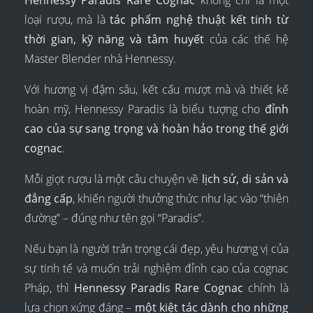
Hennessy Paradis Rare Cognac
không chỉ là một
loại rượu, mà là
tác phẩm nghệ thuật kết tinh từ
thời gian, kỹ năng và tâm huyết
của các thế hệ
Master Blender nhà Hennessy.
Với hương vị đậm sâu, kết cấu mượt mà và thiết kế
hoàn mỹ, Hennessy Paradis là biểu tượng cho
đỉnh
cao của sự sang trọng và hoàn hảo trong thế giới
cognac
.
Mỗi giọt rượu là một câu chuyện về
lịch sử, di sản và
đẳng cấp
, khiến người thưởng thức như lạc vào “thiên
đường” – đúng như tên gọi “Paradis”.
Nếu bạn là người trân trọng cái đẹp, yêu hương vị của
sự tinh tế và muốn trải nghiệm đỉnh cao của cognac
Pháp, thì
Hennessy Paradis Rare Cognac
chính là
lựa chọn xứng đáng –
một kiệt tác dành cho những