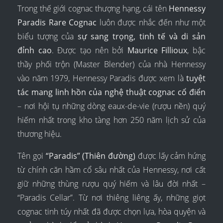
Trong thế giới cognac thượng hạng, cái tên
Hennessy
Paradis Rare Cognac
luôn được nhắc đến như một
biểu tượng của
sự sang trọng, tinh tế và di sản
đỉnh cao
. Được tạo nên bởi
Maurice Fillioux
, bậc
thầy phối trộn (Master Blender) của nhà Hennessy
vào năm 1979, Hennessy Paradis được xem là
tuyệt
tác mang linh hồn của nghệ thuật cognac cổ điển
– nơi hội tụ những dòng eaux-de-vie (rượu nền) quý
hiếm nhất trong kho tàng hơn 250 năm lịch sử của
thương hiệu.
Tên gọi
“Paradis” (Thiên đường)
được lấy cảm hứng
từ chính căn hầm cổ sâu nhất của Hennessy, nơi cất
giữ những thùng rượu quý hiếm và lâu đời nhất –
“Paradis Cellar”. Từ nơi thiêng liêng ấy, những giọt
cognac tinh túy nhất đã được chọn lựa, hòa quyện và