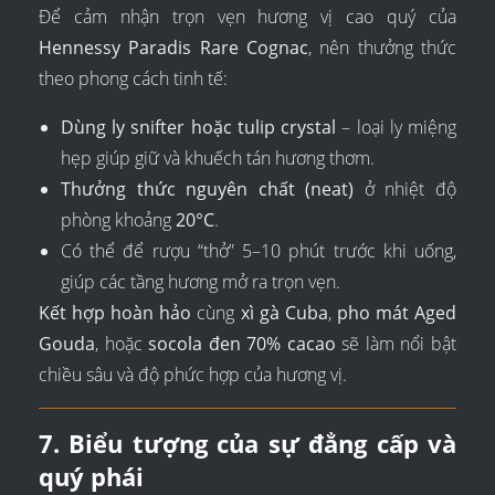
Để cảm nhận trọn vẹn hương vị cao quý của
Hennessy Paradis Rare Cognac
, nên thưởng thức
theo phong cách tinh tế:
Dùng ly snifter hoặc tulip crystal
– loại ly miệng
hẹp giúp giữ và khuếch tán hương thơm.
Thưởng thức nguyên chất (neat)
ở nhiệt độ
phòng khoảng
20°C
.
Có thể để rượu “thở” 5–10 phút trước khi uống,
giúp các tầng hương mở ra trọn vẹn.
Kết hợp hoàn hảo
cùng
xì gà Cuba
,
pho mát Aged
Gouda
, hoặc
socola đen 70% cacao
sẽ làm nổi bật
chiều sâu và độ phức hợp của hương vị.
7. Biểu tượng của sự đẳng cấp và
quý phái