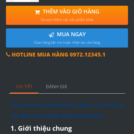
THÊM VÀO GIỎ HÀNG
Và xem thêm các sản phẩm khác
MUA NGAY
Giao hàng tận nơi hoặc nhận tại cửa hàng
HOTLINE MUA HÀNG 0972.12345.1
CHI TIẾT
ĐÁNH GIÁ
Rượu Hennessy Paradis Rare Cognac – Tinh hoa di
sản, đỉnh cao của nghệ thuật pha chế Pháp
1. Giới thiệu chung