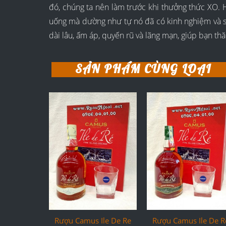
đó, chúng ta nên làm trước khi thưởng thức XO. H
uống mà dường như tự nó đã có kinh nghiệm và sự
dài lâu, ấm áp, quyến rũ và lãng mạn, giúp bạn t
SẢN PHẨM CÙNG LOẠI
Rượu Camus Ile De Re
Rượu Camus Ile De R