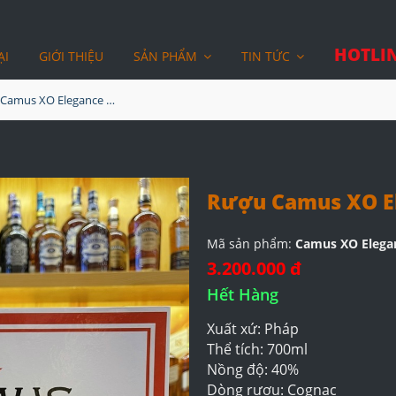
HOTLIN
ẠI
GIỚI THIỆU
SẢN PHẨM
TIN TỨC
Rượu Camus XO Elegance Hộp Quà Tết 2022
Rượu Camus XO El
Mã sản phẩm:
Camus XO Elega
3.200.000 đ
Hết Hàng
Xuất xứ: Pháp
Thể tích: 700ml
Nồng độ: 40%
Dòng rượu: Cognac