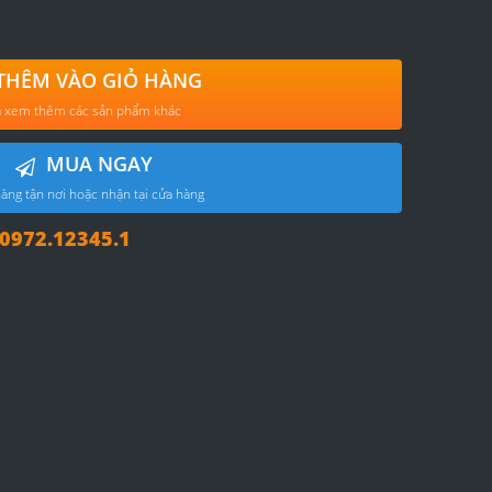
THÊM VÀO GIỎ HÀNG
 xem thêm các sản phẩm khác
MUA NGAY
àng tận nơi hoặc nhận tại cửa hàng
972.12345.1