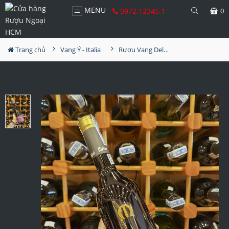
MENU
0972.12345.1
0
Trang chủ
Vang Ý - Italia
Rượu Vang Delini Passieno Italia