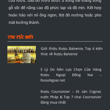
của rượu. Sau đó rượu được ủ trong vài tháng trong
gỗ sồi để nâng cao độ phức tạp và độ mịn. Kết hợp
hoàn hảo với mì ống ngon, thịt đỏ nướng hoặc pho
mát trưởng thành.
TIN TỨC MỚI
Giới thiệu Rượu Balvenie, Top 6 kiến
thức về Rượu Balvenie
5 Lý Do Nên Lựa Chọn Cửa Hàng
Rượu Ngoại Đồng Nai –
RuouNgoai.net
Rượu Courvoisier – Di sản Cognac
nước Pháp & Top 7 chai Courvoisier
đáng mua nhất