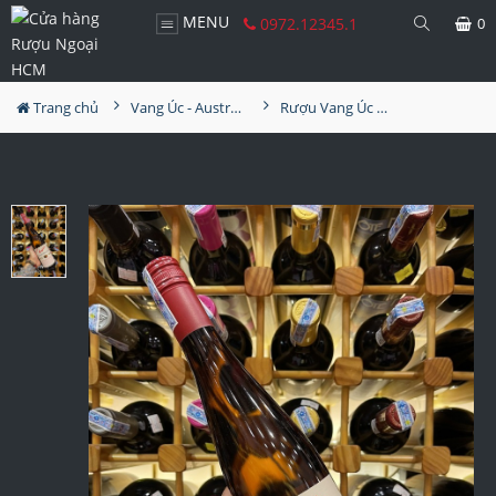
MENU
0972.12345.1
0
Trang chủ
Vang Úc - Australia
Rượu Vang Úc Penfolds Koonuga Hill Riesling