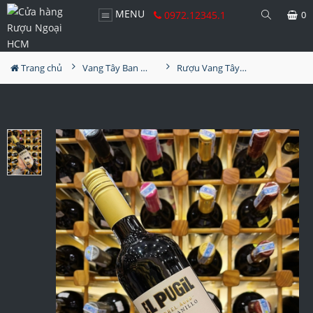
MENU
0972.12345.1
0
Trang chủ
Vang Tây Ban Nha
Rượu Vang Tây Ban Nha El Pugil Barrel Aged Vùng Toro