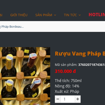
HOTLIN
ẠI
GIỚI THIỆU
SẢN PHẨM
TIN TỨC
Rượu Vang Pháp Bordeaux Amelie
Rượu Vang Pháp 
Mã sản phẩm:
37602071874361
310.000 đ
Thể tích: 750ml
Nồng độ: 14%
Xuất xứ: Pháp