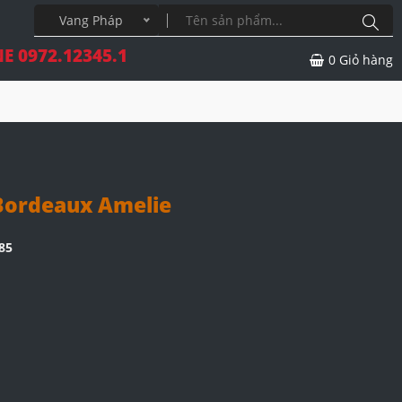
Vang Pháp
E 0972.12345.1
0
Giỏ hàng
Bordeaux Amelie
85