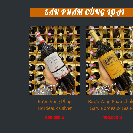
SẢN PHẨM CÙNG LOẠI
Rượu Vang Pháp
Rượu Vang Pháp Chal
Bordeaux Calvet
Gary Bordeaux Giá R
390.000 đ
190.000 đ