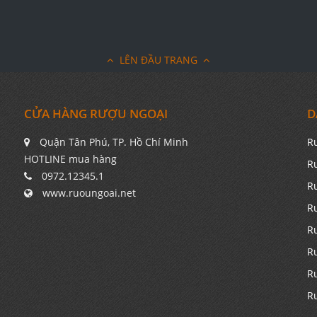
LÊN ĐẦU TRANG
CỬA HÀNG RƯỢU NGOẠI
D
Quận Tân Phú, TP. Hồ Chí Minh
R
HOTLINE mua hàng
R
0972.12345.1
R
www.ruoungoai.net
R
R
R
R
R