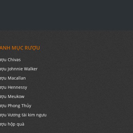
ANH MỤC RƯỢU
ượu Chivas
ượu Johnnie Walker
ượu Macallan
ượu Hennessy
ượu Meukow
ượu Phong Thủy
ượu Vương tài kim ngưu
ượu hộp quà