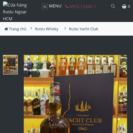
MENU
0972.12345.1
0
Trang chủ
Rượu Whisky
Rượu Yacht Club