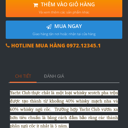
THÊM VÀO GIỎ HÀNG
Và xem thêm các sản phẩm khác
MUA NGAY
Giao hàng tận nơi hoặc nhận tại cửa hàng
HOTLINE MUA HÀNG 0972.12345.1
CHI TIẾT
ĐÁNH GIÁ
Yacht Club thực chất là một loại whisky scotch pha trộn
được tạo thành từ khoảng 40% whisky mạch nha và
60% whisky ngũ cốc.
Trường hợp Yacht Club vươn xa
hơn tiêu chuẩn là bằng cách đảm bảo rằng các thành
phần ngũ cốc ít nhất là 5 năm.