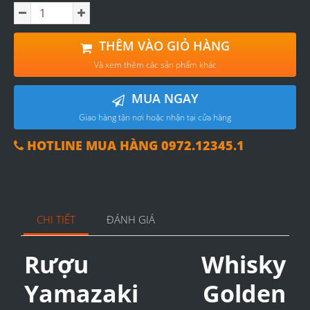
THÊM VÀO GIỎ HÀNG
Và xem thêm các sản phẩm khác
MUA NGAY
Giao hàng tận nơi hoặc nhận tại cửa hàng
HOTLINE MUA HÀNG 0972.12345.1
CHI TIẾT
ĐÁNH GIÁ
Rượu Whisky
Yamazaki Golden