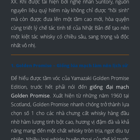
XX. Khi được tái hiện bởi nghệ nhân Suntory, nguồn
nguyên liệu quý hiếm này không chỉ được “hồi sinh”
mà còn được đưa lên một tầm cao mới, hòa quyện
cùng triết lý chế tác tinh tế của Nhật Bản để tạo nên
một kiệt tác whisky có chiều sâu, sang trọng và độc
nhất vô nhị.
1. Golden Promise – Giống lúa mạch làm nên lịch sử
Để hiểu được tầm vóc của Yamazaki Golden Promise
Edition, trước hết phải nói đến
giống đại mạch
Golden Promise
. Xuất hiện từ những năm 1960 tại
Scotland, Golden Promise nhanh chóng trở thành lựa
chọn số 1 cho các nhà chưng cất whisky hàng đầu
nhờ hàm lượng tinh bột cao, hương vị đậm đà và khả
năng mang đến một chất whisky tròn trịa, ngọt dịu tự
nhiên. Nhiều loại whisky huyền thoại của thế kỷ trước