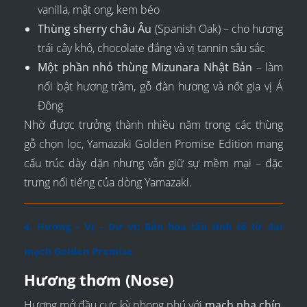
vanilla, mật ong, kem béo
Thùng sherry châu Âu
(Spanish Oak) – cho hương
trái cây khô, chocolate đắng và vị tannin sâu sắc
Một phần nhỏ thùng Mizunara Nhật Bản
– làm
nổi bật hương trầm, gỗ đàn hương và nốt gia vị Á
Đông
Nhờ được trưởng thành nhiều năm trong các thùng
gỗ chọn lọc, Yamazaki Golden Promise Edition mang
cấu trúc dày dặn nhưng vẫn giữ sự mềm mại – đặc
trưng nổi tiếng của dòng Yamazaki.
4. Hương – Vị – Dư vị: Bản hòa tấu tinh tế từ đại
mạch Golden Promise
Hương thơm (Nose)
Hương mở đầu cực kỳ phong phú với
mạch nha chín
,