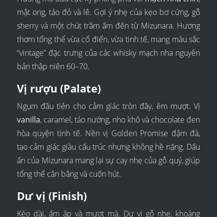
mật ong, táo đỏ và lê. Gợi ý nhẹ của kẹo bơ cứng, gỗ
sherry và một chút trầm ấm đến từ Mizunara. Hương
thơm tổng thể vừa cổ điển, vừa tinh tế, mang màu sắc
“vintage” đặc trưng của các whisky mạch nha nguyên
bản thập niên 60–70.
Vị rượu (Palate)
Ngụm đầu tiên cho cảm giác tròn đầy, êm mượt. Vị
vanilla
, caramel, táo nướng, nho khô và chocolate đen
hòa quyện tinh tế. Nền vị Golden Promise đậm đà,
tạo cảm giác giàu cấu trúc nhưng không hề nặng. Dấu
ấn của Mizunara mang lại sự cay nhẹ của gỗ quý, giúp
tổng thể cân bằng và cuốn hút.
Dư vị (Finish)
Kéo dài, ấm áp và mượt mà. Dư vị gỗ nhẹ, khoáng