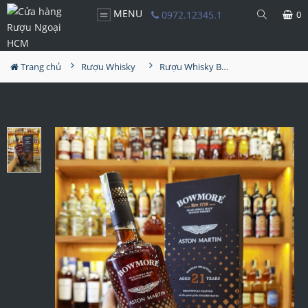
MENU
0972.12345.1
0
Trang chủ
Rượu Whisky
Rượu Whisky Bowmore 21YO Aston Martin Edition 1