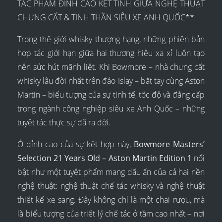
TÁC PHẨM ĐỈNH CAO KẾT TINH GIỮA NGHỆ THUẬT
CHƯNG CẤT & TINH THẦN SIÊU XE ANH QUỐC**
Trong thế giới whisky thượng hạng, những phiên bản
hợp tác giới hạn giữa hai thương hiệu xa xỉ luôn tạo
nên sức hút mãnh liệt. Khi Bowmore – nhà chưng cất
whisky lâu đời nhất trên đảo Islay – bắt tay cùng Aston
Martin – biểu tượng của sự tinh tế, tốc độ và đẳng cấp
trong ngành công nghiệp siêu xe Anh Quốc – những
tuyệt tác thực sự đã ra đời.
Ở đỉnh cao của sự kết hợp này,
Bowmore Masters’
Selection 21 Years Old – Aston Martin Edition 1
nổi
bật như một tuyệt phẩm mang dấu ấn của cả hai nền
nghệ thuật: nghệ thuật chế tác whisky và nghệ thuật
thiết kế xe sang. Đây không chỉ là một chai rượu, mà
là biểu tượng của triết lý chế tác ở tầm cao nhất – nơi