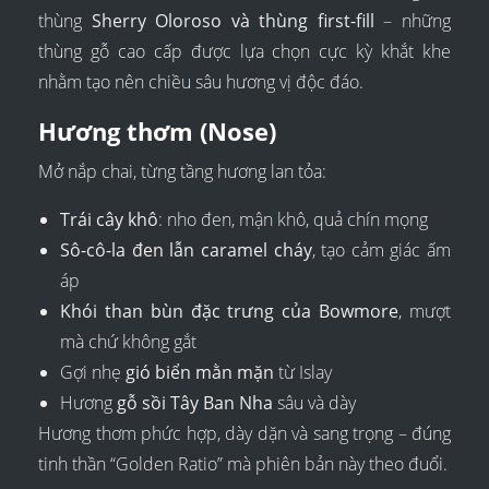
thùng
Sherry Oloroso và thùng first-fill
– những
thùng gỗ cao cấp được lựa chọn cực kỳ khắt khe
nhằm tạo nên chiều sâu hương vị độc đáo.
Hương thơm (Nose)
Mở nắp chai, từng tầng hương lan tỏa:
Trái cây khô
: nho đen, mận khô, quả chín mọng
Sô-cô-la đen lẫn caramel cháy
, tạo cảm giác ấm
áp
Khói than bùn đặc trưng của Bowmore
, mượt
mà chứ không gắt
Gợi nhẹ
gió biển mằn mặn
từ Islay
Hương
gỗ sồi Tây Ban Nha
sâu và dày
Hương thơm phức hợp, dày dặn và sang trọng – đúng
tinh thần “Golden Ratio” mà phiên bản này theo đuổi.