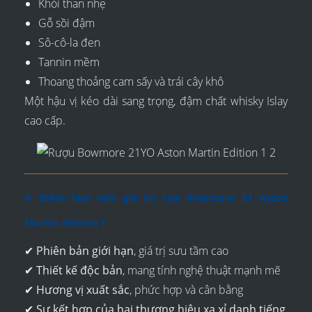
Khói than nhẹ
Gỗ sồi đậm
Sô-cô-la đen
Tannin mềm
Thoang thoảng cam sấy và trái cây khô
Một hậu vị kéo dài sang trọng, đậm chất whisky Islay
cao cấp.
4. Điểm làm nên giá trị của Bowmore 21 Aston
Martin Edition 1
✔
Phiên bản giới hạn
, giá trị sưu tầm cao
✔
Thiết kế độc bản
, mang tính nghệ thuật mạnh mẽ
✔
Hương vị xuất sắc
, phức hợp và cân bằng
✔
Sự kết hợp của hai thương hiệu xa xỉ danh tiếng