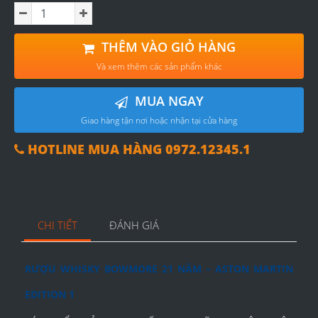
THÊM VÀO GIỎ HÀNG
Và xem thêm các sản phẩm khác
MUA NGAY
Giao hàng tận nơi hoặc nhận tại cửa hàng
HOTLINE MUA HÀNG 0972.12345.1
CHI TIẾT
ĐÁNH GIÁ
RƯỢU WHISKY BOWMORE 21 NĂM – ASTON MARTIN
EDITION 1