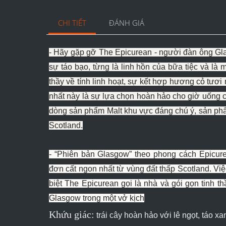
CHI TIẾT
ĐÁNH GIÁ
- Hãy gặp gỡ The Epicurean - người đàn ông Gl
sự táo bạo, từng là linh hồn của bữa tiệc và là
thầy về tính linh hoạt, sự kết hợp hương cỏ tươ
nhất này là sự lựa chọn hoàn hảo cho giờ uống 
dòng sản phẩm Malt khu vực đáng chú ý, sản ph
Scotland.
- “Phiên bản Glasgow” theo phong cách Epicur
đơn cất ngon nhất từ ​​vùng đất thấp Scotland. V
biệt The Epicurean gọi là nhà và gói gọn tinh t
Glasgow trong một vở kịch
Khứu giác:
trái cây hoàn hảo với lê ngọt, táo 