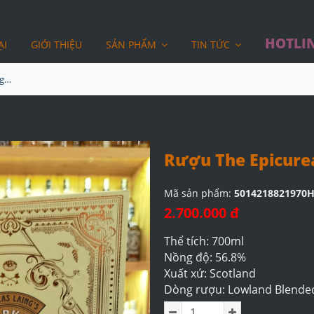
HOTLIN
ẠI
GIỚI THIỆU
SẢN PHẨM
TIN TỨC
Rượu The Epicurean Glasgow Edition Hộp Quà
Rượu The Epicure
Mã sản phẩm:
5014218821970
2.700.000 đ
Thể tích: 700ml
Nồng độ: 56.8%
Xuất xứ: Scotland
Dòng rượu: Lowland Blende