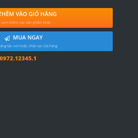
THÊM VÀO GIỎ HÀNG
 xem thêm các sản phẩm khác
MUA NGAY
àng tận nơi hoặc nhận tại cửa hàng
972.12345.1