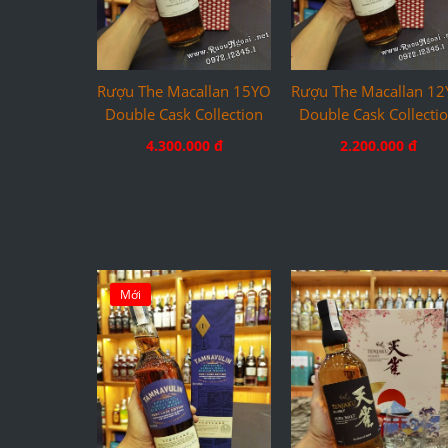
Rượu The Macallan 15YO
Rượu The Macallan 1
Double Cask Collection
Double Cask Collecti
4.300.000 đ
2.200.000 đ
Mới