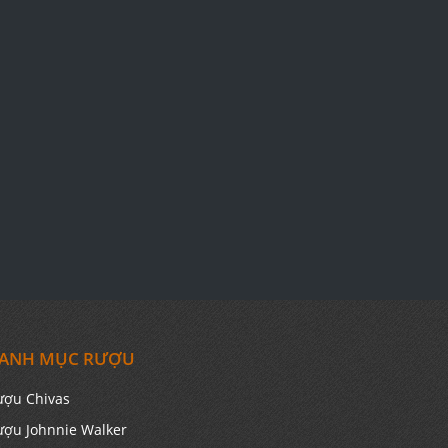
ANH MỤC RƯỢU
ượu Chivas
ượu Johnnie Walker