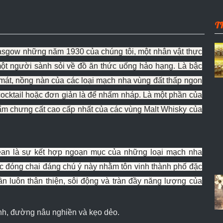
T
asgow những năm 1930 của chúng tôi, một nhân vật thực
 một người sành sỏi về đồ ăn thức uống hảo hạng.
Là bậc
i mát, nồng nàn của các loại mạch nha vùng đất thấp ngon
cocktail hoặc đơn giản là để nhấm nháp. Là một phần của
ẩm chưng cất cao cấp nhất của các vùng Malt Whisky của
ean là sự kết hợp ngoạn mục của những loại mạch nha
iệc đóng chai đáng chú ý này nhằm tôn vinh thành phố đặc
hần luôn thân thiện, sôi động và tràn đầy năng lượng của
xanh, đường nâu nghiền và kẹo dẻo.