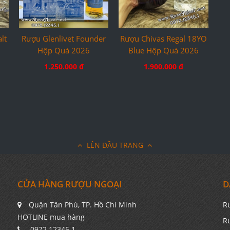
lt
Rượu Glenlivet Founder
Rượu Chivas Regal 18YO
Hộp Quà 2026
Blue Hộp Quà 2026
1.250.000 đ
1.900.000 đ
LÊN ĐẦU TRANG
CỬA HÀNG RƯỢU NGOẠI
D
Quận Tân Phú, TP. Hồ Chí Minh
R
HOTLINE mua hàng
R
0972.12345.1