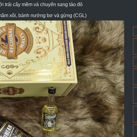
i trái cây mềm và chuyển sang táo đỏ
 mâm xôi, bánh nướng bơ và gừng (CGL)