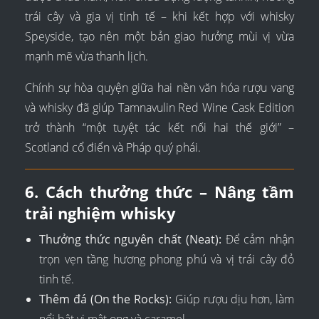
trái cây và gia vị tinh tế – khi kết hợp với whisky
Speyside, tạo nên một bản giao hưởng mùi vị vừa
mạnh mẽ vừa thanh lịch.
Chính sự hòa quyện giữa hai nền văn hóa rượu vang
và whisky đã giúp Tamnavulin Red Wine Cask Edition
trở thành “một tuyệt tác kết nối hai thế giới” –
Scotland cổ điển và Pháp quý phái.
6. Cách thưởng thức – Nâng tầm
trải nghiệm whisky
Thưởng thức nguyên chất (Neat):
Để cảm nhận
trọn vẹn tầng hương phong phú và vị trái cây đỏ
tinh tế.
Thêm đá (On the Rocks):
Giúp rượu dịu hơn, làm
nổi bật vị mật ong và caramel.