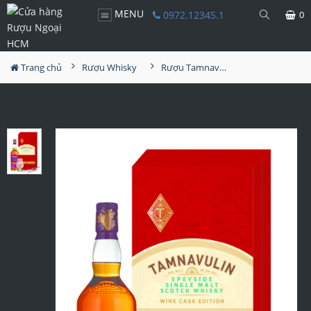
MENU
0972.12345.1
0
Trang chủ
Rượu Whisky
Rượu Tamnavulin Red Wine Cask Edition Hộp Quà 2026