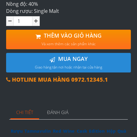
Nồng độ: 40%
Dòng rượu: Single Malt
THÊM VÀO GIỎ HÀNG
Và xem thêm các sản phẩm khác
MUA NGAY
Giao hàng tận nơi hoặc nhận tại cửa hàng
HOTLINE MUA HÀNG 0972.12345.1
CHI TIẾT
ĐÁNH GIÁ
Rượu Tamnavulin Red Wine Cask Edition Hộp Quà