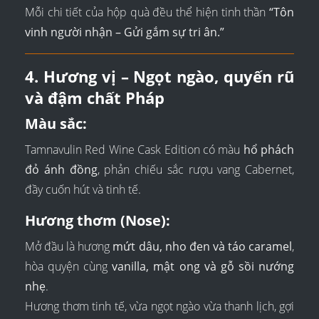
Mỗi chi tiết của hộp quà đều thể hiện tinh thần
“Tôn
vinh người nhận – Gửi gắm sự tri ân.”
4. Hương vị – Ngọt ngào, quyến rũ
và đậm chất Pháp
Màu sắc:
Tamnavulin Red Wine Cask Edition có màu
hổ phách
đỏ ánh đồng
, phản chiếu sắc rượu vang Cabernet,
đầy cuốn hút và tinh tế.
Hương thơm (Nose):
Mở đầu là hương
mứt dâu, nho đen và táo caramel
,
hòa quyện cùng
vanilla, mật ong và gỗ sồi nướng
nhẹ
.
Hương thơm tinh tế, vừa ngọt ngào vừa thanh lịch, gợi