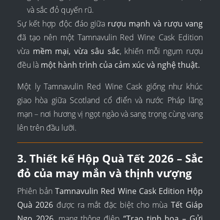
và sắc đỏ quyến rũ.
Sự kết hợp độc đáo giữa
rượu mạnh và rượu vang
đã tạo nên một Tamnavulin Red Wine Cask Edition
vừa
mềm mại, vừa sâu sắc
, khiến mỗi ngụm rượu
đều là
một hành trình của cảm xúc và nghệ thuật.
Một ly Tamnavulin Red Wine Cask giống như khúc
giao hòa giữa Scotland cổ điển và nước Pháp lãng
mạn – nơi hương vị ngọt ngào và sang trọng cùng vang
lên trên đầu lưỡi.
3. Thiết kế Hộp Quà Tết 2026 – Sắc
đỏ của may mắn và thịnh vượng
Phiên bản
Tamnavulin Red Wine Cask Edition Hộp
Quà 2026
được ra mắt đặc biệt cho mùa
Tết Giáp
Ngọ 2026
, mang thông điệp
“Trao tinh hoa – Gửi