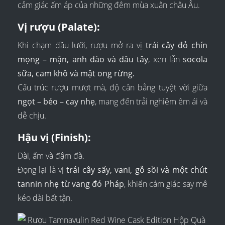
cảm giác ấm áp của những đêm mùa xuân châu Âu.
Vị rượu (Palate):
Khi chạm đầu lưỡi, rượu mở ra vị
trái cây đỏ chín
mọng – mận, anh đào và dâu tây
, xen lẫn
socola
sữa, cam khô và mật ong rừng.
Cấu trúc rượu mượt mà, độ cân bằng tuyệt vời giữa
ngọt – béo – cay nhẹ
, mang đến trải nghiệm êm ái và
dễ chịu.
Hậu vị (Finish):
Dài, ấm và đậm đà.
Đọng lại là vị
trái cây sấy, vani, gỗ sồi và một chút
tannin nhẹ từ vang đỏ Pháp
, khiến cảm giác say mê
kéo dài bất tận.