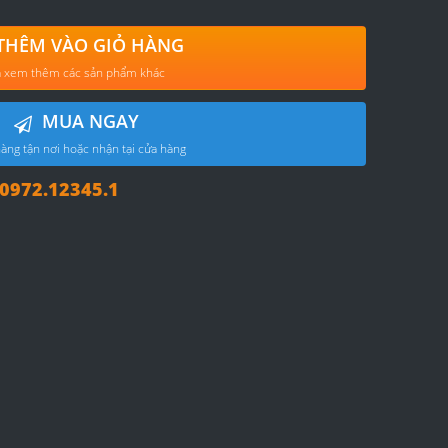
THÊM VÀO GIỎ HÀNG
 xem thêm các sản phẩm khác
MUA NGAY
àng tận nơi hoặc nhận tại cửa hàng
972.12345.1