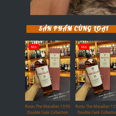
SẢN PHẨM CÙNG LOẠI
Mới
Mới
Rượu The Macallan 15YO
Rượu The Macallan 1
Double Cask Collection
Double Cask Collecti