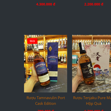
4.300.000 đ
2.200.000 đ
Mới
Rượu Tamnavulin Port
Rượu Tenjaku Pure Ma
Cask Edition
Hộp Quà