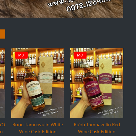
Mới
Mới
2YO
Rượu Tamnavulin White
Rượu Tamnavulin Red
on
Wine Cask Edition
Wine Cask Edition