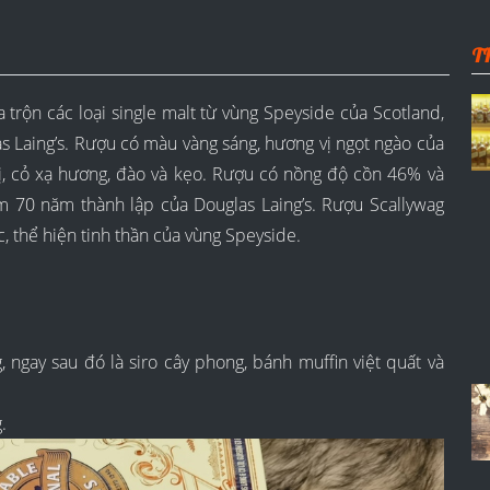
T
trộn các loại single malt từ vùng Speyside của Scotland,
s Laing’s. Rượu có màu vàng sáng, hương vị ngọt ngào của
vị, cỏ xạ hương, đào và kẹo. Rượu có nồng độ cồn 46% và
m 70 năm thành lập của Douglas Laing’s. Rượu Scallywag
c, thể hiện tinh thần của vùng Speyside.
 ngay sau đó là siro cây phong, bánh muffin việt quất và
.