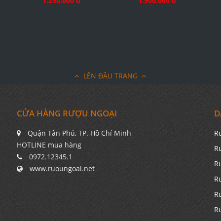
1.250.000 đ
1.900.000 đ
LÊN ĐẦU TRANG
CỬA HÀNG RƯỢU NGOẠI
D
Quận Tân Phú, TP. Hồ Chí Minh
R
HOTLINE mua hàng
R
0972.12345.1
R
www.ruoungoai.net
R
R
R