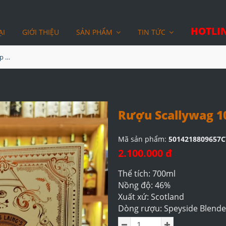
HOTLIN
ẠI
GIỚI THIỆU
SẢN PHẨM
TIN TỨC
Rượu Scallywag 10YO Hộp Quà
Rượu Scallywag 1
Mã sản phẩm:
5014218809657C
2.100.000 đ
Thể tích: 700ml
Nồng độ: 46%
Xuất xứ: Scotland
Dòng rượu: Speyside Blende