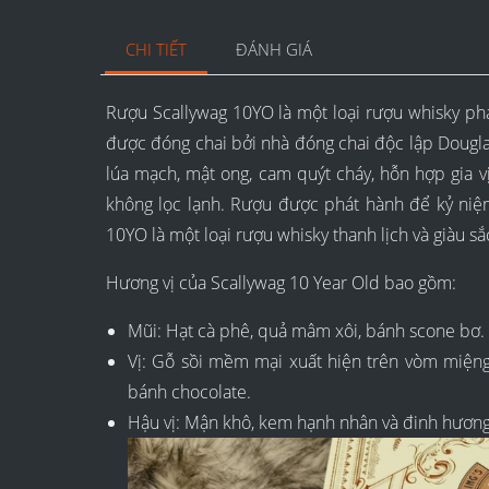
CHI TIẾT
ĐÁNH GIÁ
Rượu Scallywag 10YO là một loại rượu whisky pha 
được đóng chai bởi nhà đóng chai độc lập Dougla
lúa mạch, mật ong, cam quýt cháy, hỗn hợp gia 
không lọc lạnh. Rượu được phát hành để kỷ niệ
10YO là một loại rượu whisky thanh lịch và giàu sắ
Hương vị của Scallywag 10 Year Old bao gồm:
Mũi: Hạt cà phê, quả mâm xôi, bánh scone bơ.
Vị: Gỗ sồi mềm mại xuất hiện trên vòm miệng,
bánh chocolate.
Hậu vị: Mận khô, kem hạnh nhân và đinh hương