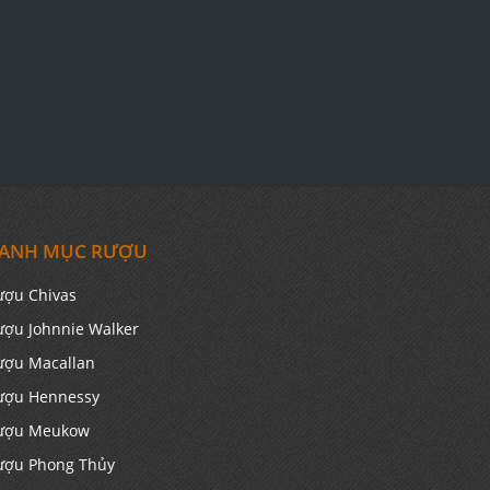
ANH MỤC RƯỢU
ượu Chivas
ượu Johnnie Walker
ượu Macallan
ượu Hennessy
ượu Meukow
ượu Phong Thủy