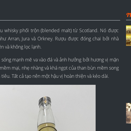
T
ợu whisky phối trộn (blended malt) từ Scotland. Nó được
d như Arran, Jura và Orkney. Rượu được đóng chai bởi nhà
ên và không lọc lạnh.
n sóng mạnh mẽ va vào đá và ảnh hưởng bởi hương vị mặn
ự mềm mại, nhẹ nhàng và khá ngọt của than bùn mềm song
 tiêu. Tất cả tạo nên một hậu vị hoàn thiện và kéo dài.