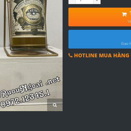
Và
Giao h
HOTLINE MUA HÀNG 0