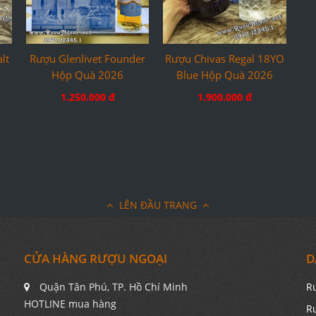
lt
Rượu Glenlivet Founder
Rượu Chivas Regal 18YO
Hộp Quà 2026
Blue Hộp Quà 2026
1.250.000 đ
1.900.000 đ
LÊN ĐẦU TRANG
CỬA HÀNG RƯỢU NGOẠI
D
Quận Tân Phú, TP. Hồ Chí Minh
R
HOTLINE mua hàng
R