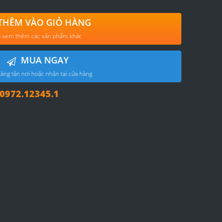
THÊM VÀO GIỎ HÀNG
 xem thêm các sản phẩm khác
MUA NGAY
àng tận nơi hoặc nhận tại cửa hàng
972.12345.1