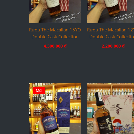
Rượu The Macallan 15YO
Rượu The Macallan 1
Double Cask Collection
Double Cask Collecti
4.300.000 đ
2.200.000 đ
Mới