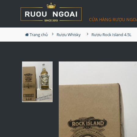
CỬA HÀNG RƯỢU NGO
Trang chủ
Rượu Whisky
Rượu Rock Island 4.5L