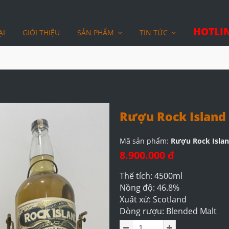
HOTLIN
ẠI
GIỚI THIỆU
SẢN PHẨM
TIN TỨC
Rượu Rock Island 
Mã sản phẩm:
Rượu Rock Islan
8.900.000 đ
Thể tích: 4500ml
Nồng độ: 46.8%
Xuất xứ: Scotland
Dòng rượu: Blended Malt