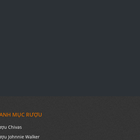
ANH MỤC RƯỢU
ượu Chivas
ượu Johnnie Walker