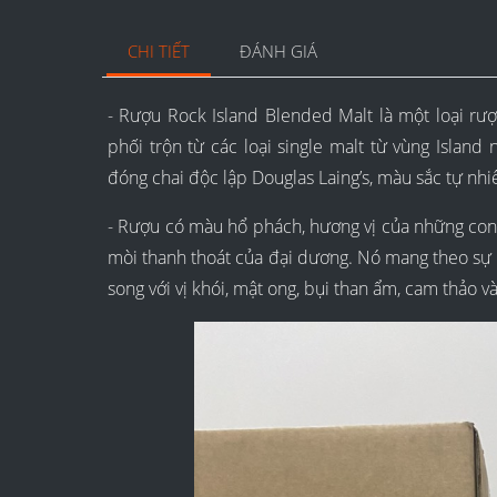
CHI TIẾT
ĐÁNH GIÁ
- Rượu Rock Island Blended Malt là một loại rư
phối trộn từ các loại single malt từ vùng Islan
đóng chai độc lập Douglas Laing’s, màu sắc tự nhi
- Rượu có màu hổ phách, hương vị của những co
mòi thanh thoát của đại dương. Nó mang theo s
song với vị khói, mật ong, bụi than ẩm, cam thảo và