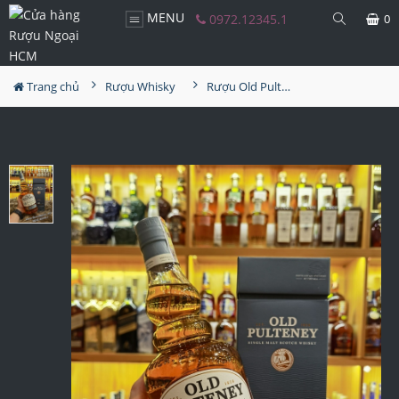
MENU
0972.12345.1
0
Trang chủ
Rượu Whisky
Rượu Old Pulteney 15YO