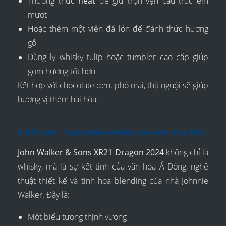
Thưởng thức
neat
để giữ trọn vẹn cấu trúc êm
mượt
Hoặc thêm một viên đá lớn để đánh thức hương
gỗ
Dùng ly whisky tulip hoặc tumbler cao cấp giúp
gom hương tốt hơn
Kết hợp với chocolate đen, phô mai, thịt nguội sẽ giúp
hương vị thêm hài hòa.
8. Kết luận – Tuyệt phẩm whisky của năm Giáp Thìn
John Walker & Sons XR21 Dragon 2024
không chỉ là
whisky, mà là sự kết tinh của văn hóa Á Đông, nghệ
thuật thiết kế và tinh hoa blending của nhà Johnnie
Walker. Đây là:
Một biểu tượng thịnh vượng