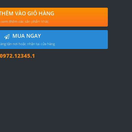
THÊM VÀO GIỎ HÀNG
 xem thêm các sản phẩm khác
MUA NGAY
àng tận nơi hoặc nhận tại cửa hàng
972.12345.1