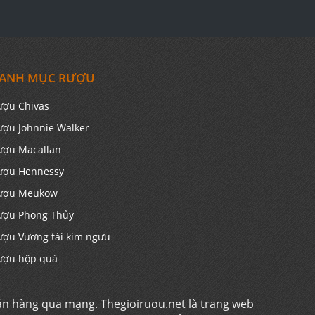
ANH MỤC RƯỢU
ượu Chivas
ượu Johnnie Walker
ượu Macallan
ượu Hennessy
ượu Meukow
ượu Phong Thủy
ượu Vương tài kim ngưu
ượu hộp quà
án hàng qua mạng. Thegioiruou.net là trang web