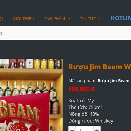
HOTLIN
ẠI
GIỚI THIỆU
SẢN PHẨM
TIN TỨC
Rượu Jim Beam White Hộp Quà 2025
Rượu Jim Beam Wh
Mã sản phẩm:
Rượu Jim Beam 
500.000 đ
Xuất xứ: Mỹ
Thể tích: 750ml
Nồng độ: 40%
Dòng rượu: Whiskey