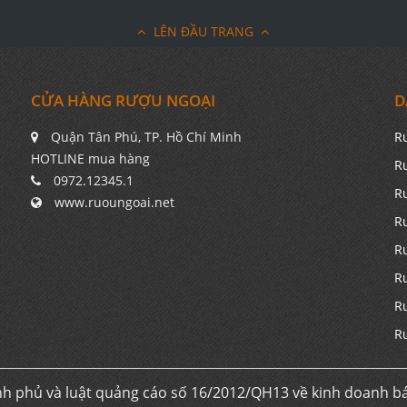
LÊN ĐẦU TRANG
CỬA HÀNG RƯỢU NGOẠI
D
Quận Tân Phú, TP. Hồ Chí Minh
R
HOTLINE mua hàng
R
0972.12345.1
R
www.ruoungoai.net
R
R
R
R
R
h phủ và luật quảng cáo số 16/2012/QH13 về kinh doanh b