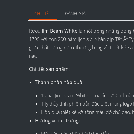
CHI TIẾT
ĐÁNH GIÁ
Rượu
Jim Beam White
là một trong những dòng 
1795 với hơn 200 năm lịch sử. Nhân dịp Tết Ất Tỵ
giữa chất lượng rượu thượng hạng và thiết kế sa
này.
Chi tiết sản phẩm:
Thành phần hộp quà:
1 chai Jim Beam White dung tích 750ml, nồ
1 ly thủy tinh phiên bản đặc biệt mang logo
Hộp quà thiết kế với tông màu đỏ chủ đạo, 
Hương vị đặc trưng:
Màu sắc: Vàng hổ phách lộng lẫy.