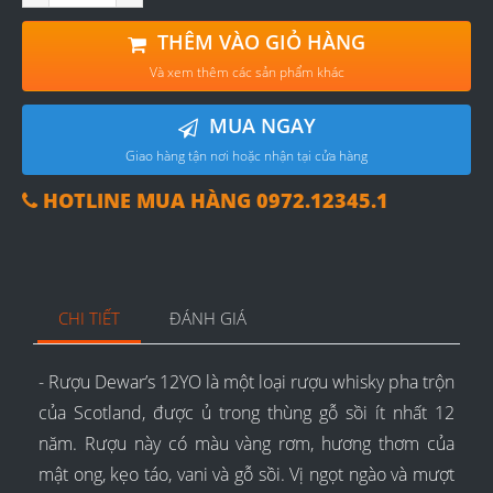
THÊM VÀO GIỎ HÀNG
Và xem thêm các sản phẩm khác
MUA NGAY
Giao hàng tận nơi hoặc nhận tại cửa hàng
HOTLINE MUA HÀNG 0972.12345.1
CHI TIẾT
ĐÁNH GIÁ
- Rượu Dewar’s 12YO là một loại rượu whisky pha trộn
của Scotland, được ủ trong thùng gỗ sồi ít nhất 12
năm. Rượu này có màu vàng rơm, hương thơm của
mật ong, kẹo táo, vani và gỗ sồi. Vị ngọt ngào và mượt