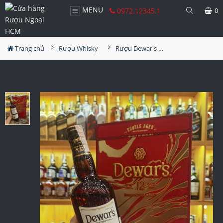
MENU
0972.12345.1
0
Trang chủ
Rượu Whisky
Rượu Dewar's 12YO Hộp Quà