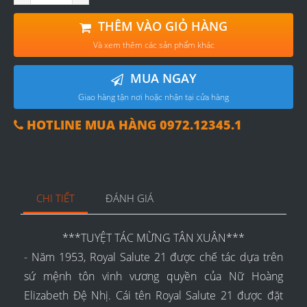
THÊM VÀO GIỎ HÀNG
Và xem thêm các sản phẩm khác
MUA NGAY
Giao hàng tận nơi hoặc nhận tại cửa hàng
HOTLINE MUA HÀNG 0972.12345.1
CHI TIẾT
ĐÁNH GIÁ
***TUYỆT TÁC MỪNG TÂN XUÂN***
- Năm 1953, Royal Salute 21 được chế tác dựa trên
sứ mệnh tôn vinh vương quyền của Nữ Hoàng
Elizabeth Đệ Nhị. Cái tên Royal Salute 21 được đặt