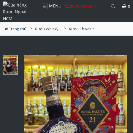
MENU
0972.12345.1
0
Trang chủ
Rượu Whisky
Rượu Chivas 21YO Hộp Tết 2023