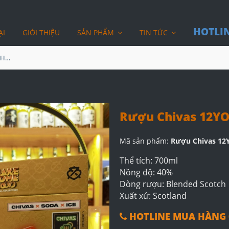
HOTLIN
ẠI
GIỚI THIỆU
SẢN PHẨM
TIN TỨC
Rượu Chivas 12YO Hiball Hộp Quà
Rượu Chivas 12YO
Mã sản phẩm:
Rượu Chivas 12
Thể tích: 700ml
Nồng độ: 40%
Dòng rượu: Blended Scotch
Xuất xứ: Scotland
HOTLINE MUA HÀNG 0