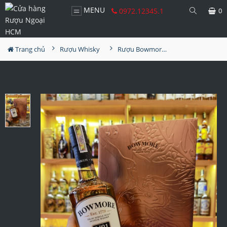
MENU
0972.12345.1
0
Trang chủ
Rượu Whisky
Rượu Bowmore No1 Hộp Quà 2024