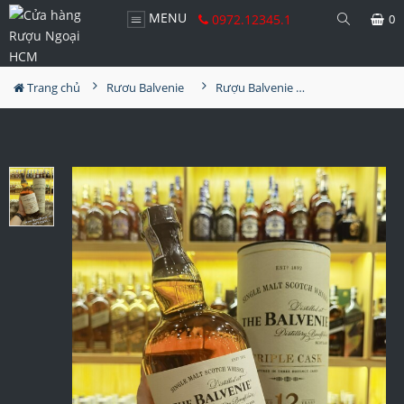
MENU
0972.12345.1
0
Trang chủ
Rươu Balvenie
Rượu Balvenie 12 Năm Triple Cask 1000ml