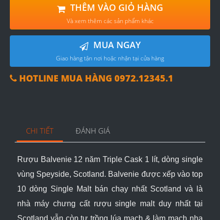
THÊM VÀO GIỎ HÀNG
Và xem thêm các sản phẩm khác
MUA NGAY
Giao hàng tận nơi hoặc nhận tại cửa hàng
HOTLINE MUA HÀNG 0972.12345.1
CHI TIẾT
ĐÁNH GIÁ
Rượu Balvenie 12 năm Triple Cask 1 lít, dòng single
vùng Speyside, Scotland. Balvenie được xếp vào top
10 dòng Single Malt bán chạy nhất Scotland và là
nhà máy chưng cất rượu single malt duy nhất tại
Scotland vẫn còn tự trồng lúa mạch & làm mạch nha