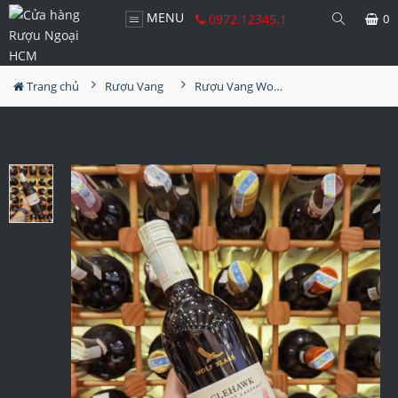
MENU
0972.12345.1
0
Trang chủ
Rượu Vang
Rượu Vang Wolf Blass Eaglehawk Shiraz Merlot Cabernet