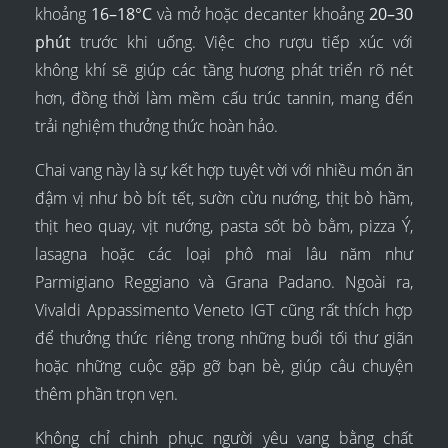
khoảng
16–18°C
và mở hoặc decanter khoảng
20–30
phút
trước khi uống. Việc cho rượu tiếp xúc với
không khí sẽ giúp các tầng hương phát triển rõ nét
hơn, đồng thời làm mềm cấu trúc tannin, mang đến
trải nghiệm thưởng thức hoàn hảo.
Chai vang này là sự kết hợp tuyệt vời với nhiều món ăn
đậm vị như bò bít tết, sườn cừu nướng, thịt bò hầm,
thịt heo quay, vịt nướng, pasta sốt bò bằm, pizza Ý,
lasagna hoặc các loại phô mai lâu năm như
Parmigiano Reggiano và Grana Padano. Ngoài ra,
Vivaldi Appassimento Veneto IGT cũng rất thích hợp
để thưởng thức riêng trong những buổi tối thư giãn
hoặc những cuộc gặp gỡ bạn bè, giúp câu chuyện
thêm phần trọn vẹn.
Không chỉ chinh phục người yêu vang bằng chất