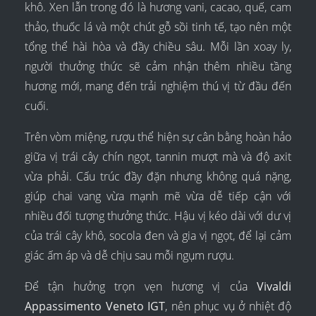
khô. Xen lẫn trong đó là hương vani, cacao, quế, cam
thảo, thuốc lá và một chút gỗ sồi tinh tế, tạo nên một
tổng thể hài hòa và đầy chiều sâu. Mỗi lần xoay ly,
người thưởng thức sẽ cảm nhận thêm nhiều tầng
hương mới, mang đến trải nghiệm thú vị từ đầu đến
cuối.
Trên vòm miệng, rượu thể hiện sự cân bằng hoàn hảo
giữa vị trái cây chín ngọt, tannin mượt mà và độ axit
vừa phải. Cấu trúc đầy đặn nhưng không quá nặng,
giúp chai vang vừa mạnh mẽ vừa dễ tiếp cận với
nhiều đối tượng thưởng thức. Hậu vị kéo dài với dư vị
của trái cây khô, socola đen và gia vị ngọt, để lại cảm
giác ấm áp và dễ chịu sau mỗi ngụm rượu.
Để tận hưởng trọn vẹn hương vị của
Vivaldi
Appassimento Veneto IGT
, nên phục vụ ở nhiệt độ