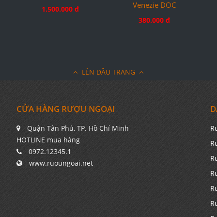
Venezie DOC
1.500.000 đ
380.000 đ
LÊN ĐẦU TRANG
CỬA HÀNG RƯỢU NGOẠI
D
Quận Tân Phú, TP. Hồ Chí Minh
R
HOTLINE mua hàng
R
0972.12345.1
R
www.ruoungoai.net
R
R
R