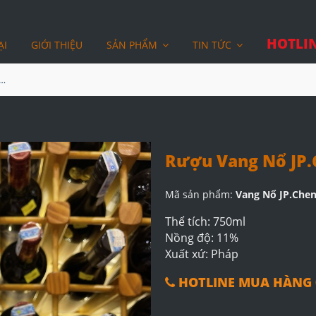
HOTLIN
ẠI
GIỚI THIỆU
SẢN PHẨM
TIN TỨC
g Nổ JP.Chenet Ice Edition Trắng
Rượu Vang Nổ JP.C
Mã sản phẩm:
Vang Nổ JP.Chen
Thể tích: 750ml
Nồng độ: 11%
Xuất xứ: Pháp
HOTLINE MUA HÀNG 0