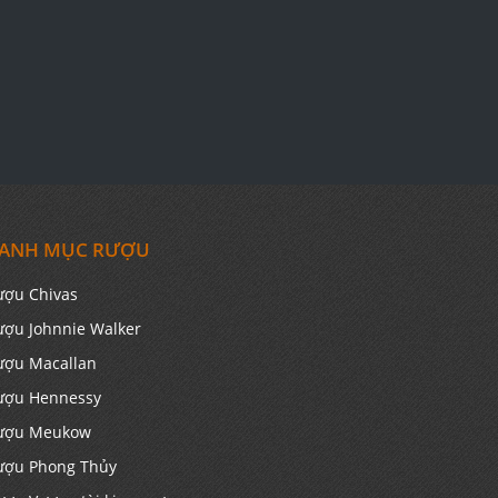
ANH MỤC RƯỢU
ượu Chivas
ượu Johnnie Walker
ượu Macallan
ượu Hennessy
ượu Meukow
ượu Phong Thủy