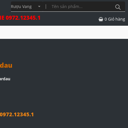
Rượu Vang
E 0972.12345.1
0
Giỏ hàng
rdau
ardau
972.12345.1