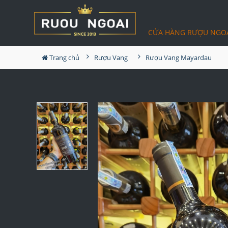
CỬA HÀNG RƯỢU NGO
Trang chủ
Rượu Vang
Rượu Vang Mayardau