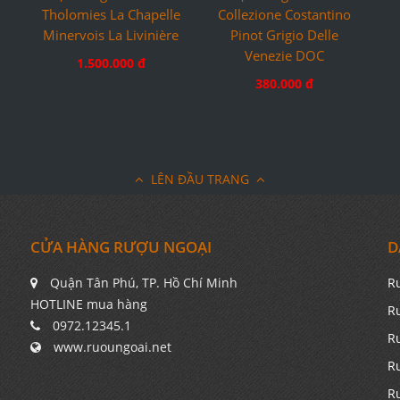
Collezione Costantino
Tholomies La Chapelle
Pinot Grigio Delle
Minervois La Livinière
Venezie DOC
1.500.000 đ
380.000 đ
LÊN ĐẦU TRANG
CỬA HÀNG RƯỢU NGOẠI
D
Quận Tân Phú, TP. Hồ Chí Minh
R
HOTLINE mua hàng
R
0972.12345.1
R
www.ruoungoai.net
R
R