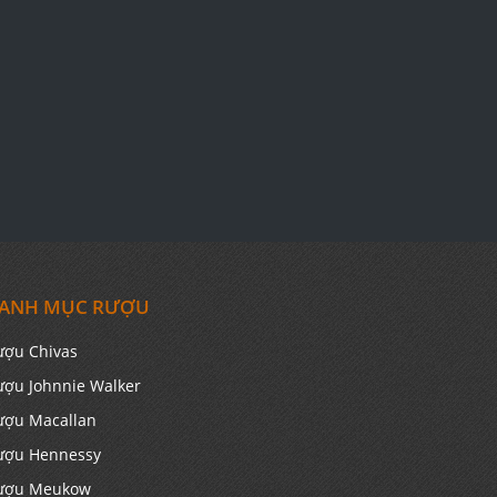
ANH MỤC RƯỢU
ượu Chivas
ượu Johnnie Walker
ượu Macallan
ượu Hennessy
ượu Meukow