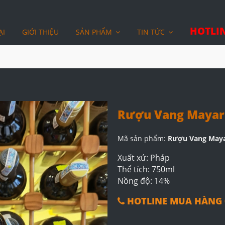
HOTLIN
ẠI
GIỚI THIỆU
SẢN PHẨM
TIN TỨC
Rượu Vang Maya
Mã sản phẩm:
Rượu Vang May
Xuất xứ: Pháp
Thể tích: 750ml
Nồng độ: 14%
HOTLINE MUA HÀNG 0