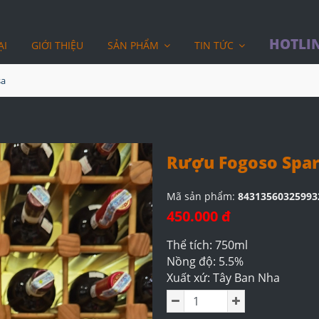
HOTLIN
ẠI
GIỚI THIỆU
SẢN PHẨM
TIN TỨC
sa
Rượu Fogoso Spar
Mã sản phẩm:
84313560325993
450.000 đ
Thể tích: 750ml
Nồng độ: 5.5%
Xuất xứ: Tây Ban Nha