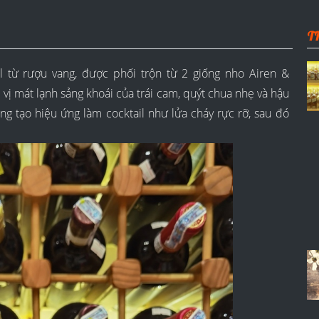
T
il từ rượu vang, được phối trộn từ 2 giống nho Airen &
vị mát lạnh sảng khoái của trái cam, quýt chua nhẹ và hậu
àng tạo hiệu ứng làm cocktail như lửa cháy rực rỡ, sau đó