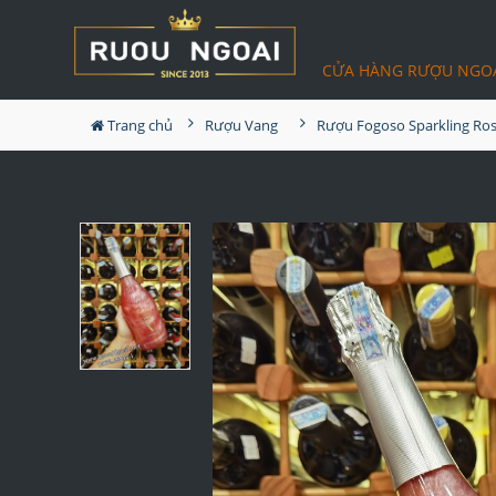
CỬA HÀNG RƯỢU NGO
Trang chủ
Rượu Vang
Rượu Fogoso Sparkling Ro