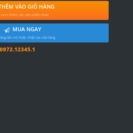
THÊM VÀO GIỎ HÀNG
 xem thêm các sản phẩm khác
MUA NGAY
àng tận nơi hoặc nhận tại cửa hàng
972.12345.1