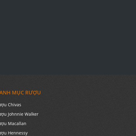
ANH MỤC RƯỢU
ượu Chivas
ượu Johnnie Walker
ượu Macallan
ượu Hennessy