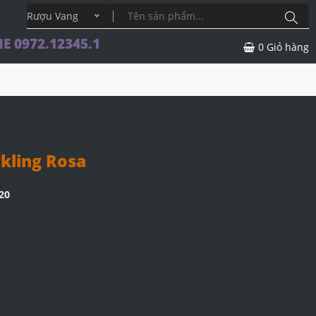
Rượu Vang
E 0972.12345.1
0
Giỏ hàng
kling Rosa
20