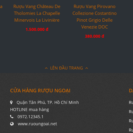
a
Rượu Vang Pirovano
Rượu Vang Château De
Collezione Costantino
Tholomies La Chapelle
Pinot Grigio Delle
Minervois La Livinière
Venezie DOC
1.500.000 đ
380.000 đ
LÊN ĐẦU TRANG
CỬA HÀNG RƯỢU NGOẠI
D
Quận Tân Phú, TP. Hồ Chí Minh
R
HOTLINE mua hàng
R
0972.12345.1
R
www.ruoungoai.net
R