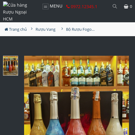
MENU
0972.12345.1
0
Trang chủ
Rượu Vang
Bộ Rượu Fogoso Sparkling 5 màu