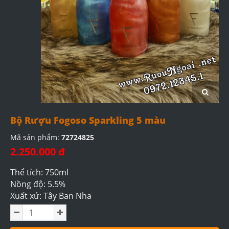
Bộ Rượu Fogoso Sparkling 5 màu
Mã sản phẩm:
72724825
2.250.000 đ
Thể tích: 750ml
Nồng độ: 5.5%
Xuất xứ: Tây Ban Nha