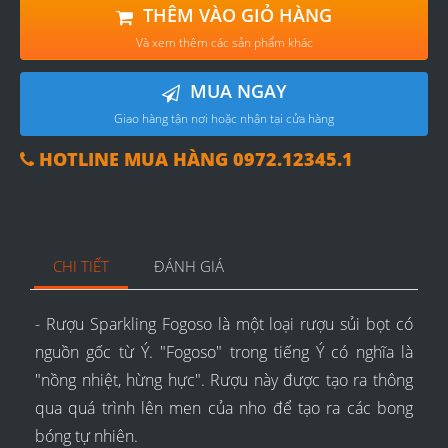
THÊM VÀO GIỎ HÀNG
Và xem thêm các sản phẩm khác
MUA NGAY
Giao hàng tận nơi hoặc nhận tại cửa hàng
HOTLINE MUA HÀNG 0972.12345.1
CHI TIẾT
ĐÁNH GIÁ
- Rượu Sparkling Fogoso là một loại rượu sủi bọt có
nguồn gốc từ Ý. "Fogoso" trong tiếng Ý có nghĩa là
"nồng nhiệt, hừng hực". Rượu này được tạo ra thông
qua quá trình lên men của nho để tạo ra các bong
bóng tự nhiên.