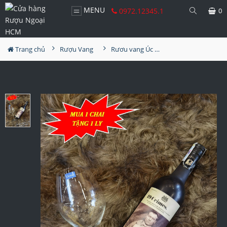
MENU
0972.12345.1
0
Trang chủ
Rượu Vang
Rươu vang Úc 19 Crimes - 19 Tội Ác Shiraz