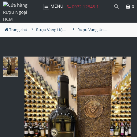
MENU
0972.12345.1
0
Trang chủ
Rượu Vang Hộp Quà
Rượu Vang Uno Primitivo Di Manduria Hộp Quà Tết