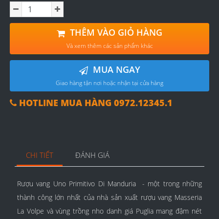
THÊM VÀO GIỎ HÀNG
Và xem thêm các sản phẩm khác
MUA NGAY
Giao hàng tận nơi hoặc nhận tại cửa hàng
HOTLINE MUA HÀNG 0972.12345.1
CHI TIẾT
ĐÁNH GIÁ
Rượu vang Uno Primitivo Di Manduria - một trong những
thành công lớn nhất của nhà sản xuất rượu vang Masseria
La Volpe và vùng trồng nho danh giá Puglia mang đậm nét