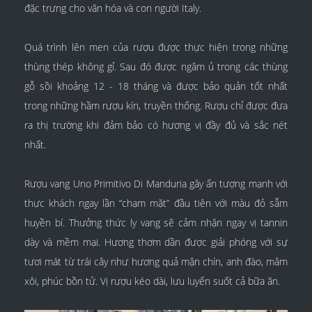
đặc trưng cho văn hóa và con người Italy.
Quá trình lên men của rượu được thực hiện trong những
thùng thép không gỉ. Sau đó được ngâm ủ trong các thùng
gỗ sồi khoảng 12 - 18 tháng và được bảo quản tốt nhất
trong những hầm rượu kín, truyền thống. Rượu chỉ được đưa
ra thị trường khi đảm bảo có hương vị đầy đủ và sắc nét
nhất.
Rượu vang Uno Primitivo Di Manduria gây ấn tượng mạnh với
thực khách ngay lần “chạm mặt” đầu tiên với màu đỏ sẫm
huyền bí. Thưởng thức ly vang sẽ cảm nhận ngay vị tannin
dày và mềm mại. Hương thơm dần được giải phóng với sự
tươi mát từ trái cây như hương quả mận chín, anh đào, mâm
xôi, phúc bồn tử. Vị rượu kéo dài, lưu luyến suốt cả bữa ăn.