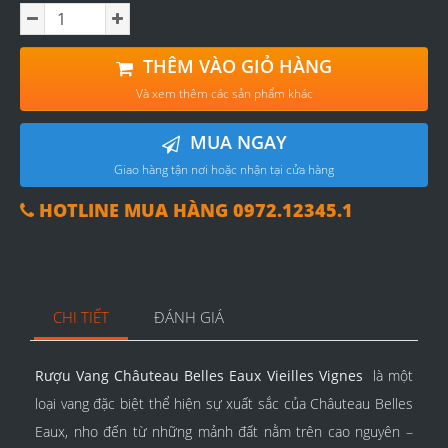
THÊM VÀO GIỎ HÀNG
Và xem thêm các sản phẩm khác
MUA NGAY
Giao hàng tận nơi hoặc nhận tại cửa hàng
HOTLINE MUA HÀNG 0972.12345.1
CHI TIẾT
ĐÁNH GIÁ
Rượu Vang Châuteau Belles Eaux Vieilles Vignes
là một
loại vang đặc biệt thể hiện sự xuất sắc của Châuteau Belles
Eaux, nho đến từ những mảnh đất nằm trên cao nguyên –